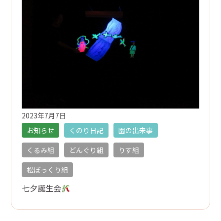
2023年7月7日
お知らせ
くのり日記
園の出来事
くるみ組
どんぐり組
りす組
松ぼっくり組
七夕誕生会