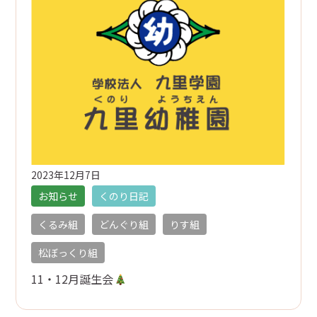
入園の流れ
トピックス
お知らせ
くのり日記
園の概要
2023年12月7日
お知らせ
くのり日記
概要
くるみ組
どんぐり組
りす組
アクセス
松ぼっくり組
お問い合わせ
11・12月誕生会
0238-23-9261