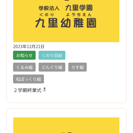
預かり保育
給食
未就園児教室・幼稚園開放
2023年12月21日
お知らせ
くのり日記
入園のご案内
くるみ組
どんぐり組
りす組
設定区分
松ぼっくり組
利用時間
２学期終業式
定員
経費