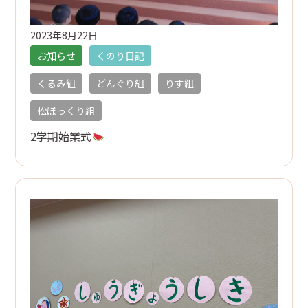
2023年8月22日
お知らせ
くのり日記
くるみ組
どんぐり組
りす組
松ぼっくり組
2学期始業式