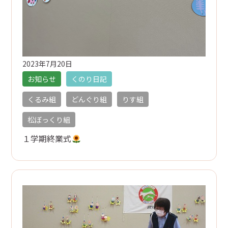
2023年7月20日
お知らせ
くのり日記
くるみ組
どんぐり組
りす組
松ぼっくり組
１学期終業式