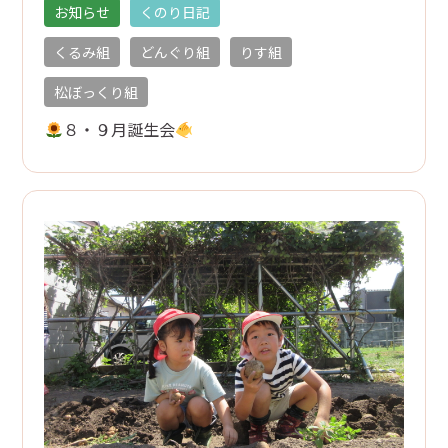
お知らせ
くのり日記
くるみ組
どんぐり組
りす組
松ぼっくり組
８・９月誕生会