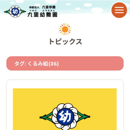
園について
トピックス
教育目標
タグ:
くるみ組
(86)
九里幼稚園の特色
園の歴史
年間行事
子育て支援
2歳児保育