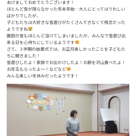
あけましておめでとうございます！
ほとんど雪が降らなかった年末年始…大人にとってはうれしい
預かり保育
ばかりでしたが、
子どもたちは大好きな雪遊びがたくさんできなくて残念だった
給食
ようですね
園庭の雪もほとんど溶けてしまいましたが、みんなで雪遊び出
来る日を心待ちにしているようです
未就園児教室・幼稚園開放
さて、３学期の始業式では、お正月楽しかったことを子どもた
ちに聞きました！
入園のご案内
雪遊びしたよ！家族でお出かけしたよ！お餅を沢山食べたよ！
お年玉もらったよ～！などなど
設定区分
みんな楽しい冬休みだったようです！
利用時間
定員
経費