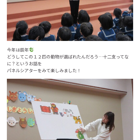
入園の流れ
トピックス
お知らせ
今年は辰年
くのり日記
どうしてこの１２匹の動物が選ばれたんだろう…十二支ってな
に？というお話を
パネルシアターをみて楽しみました！
園の概要
概要
アクセス
お問い合わせ
0238-23-9261