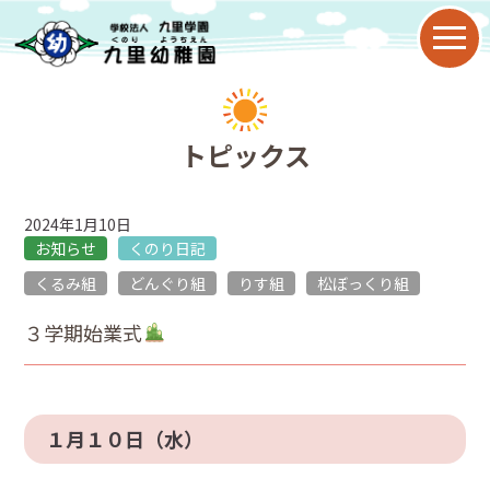
園について
トピックス
教育目標
2024年1月10日
九里幼稚園の特色
お知らせ
くのり日記
くるみ組
どんぐり組
りす組
松ぼっくり組
園の歴史
３学期始業式
年間行事
子育て支援
１月１０日（水）
2歳児保育