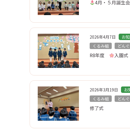
4月・５月誕生
2026年4月7日
お知
くるみ組
どんぐ
R8年度
入園式
2026年3月19日
お
くるみ組
どんぐ
修了式