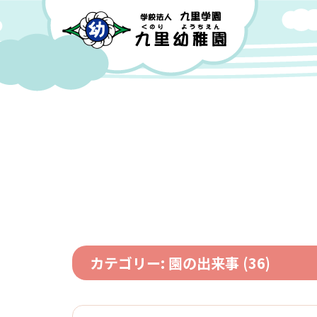
園について
教育目標
九里幼稚園の特色
園の歴史
カテゴリー:
園の出来事
(36)
年間行事