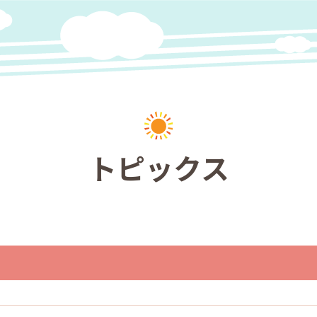
入園のご案内
トピックス
設定区分
利用時間
定員
経費
入園の流れ