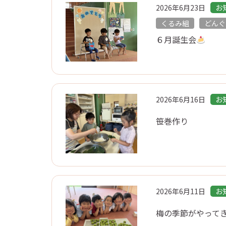
子育て支援
2026年6月23日
お
くるみ組
どんぐ
2歳児保育
６月誕生会
預かり保育
給食
未就園児教室・幼稚園開放
2026年6月16日
お
笹巻作り
2026年6月11日
お
梅の季節がやって