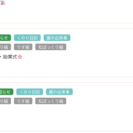
会
らせ
くのり日記
園の出来事
り組
りす組
松ぼっくり組
・始業式
知らせ
くのり日記
園の出来事
り組
りす組
松ぼっくり組