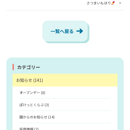
さつまいもほり
預かり保育
給食
一覧へ戻る
未就園児教室・幼稚園開放
入園のご案内
カテゴリー
設定区分
お知らせ (141)
利用時間
オープンデー (8)
定員
ぽけっとくらぶ (3)
園からのお知らせ (14)
経費
採用情報 (2)