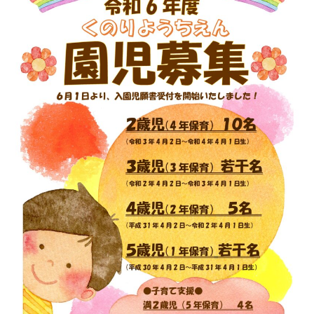
預かり保育
給食
未就園児教室・幼稚園開放
入園のご案内
設定区分
利用時間
定員
経費