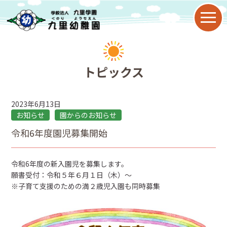
園について
トピックス
教育目標
2023年6月13日
九里幼稚園の特色
お知らせ
園からのお知らせ
令和6年度園児募集開始
園の歴史
令和6年度の新入園児を募集します。
年間行事
願書受付：令和５年６月１日（木）～
※子育て支援のための満２歳児入園も同時募集
子育て支援
2歳児保育