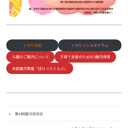
入園の流れ
トピックス
お知らせ
くのり日記
くのりインスタグラム
くのり日記
入園のご案内について
子育て支援のための2歳児保育
園の概要
未就園児教室「ぽけっとくらぶ」
概要
アクセス
お問い合わせ
第44回創立記念日
0238-23-9261