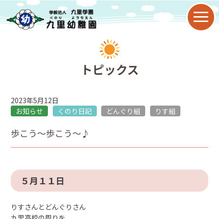
園について
トピックス
教育目標
2023年5月12日
九里幼稚園の特色
お知らせ
くのり日記
どんぐり組
りす組
歩こう～歩こう～♪
園の歴史
年間行事
５月１１日
子育て支援
りすさんとどんぐりさん
2歳児保育
九里高校の周りを