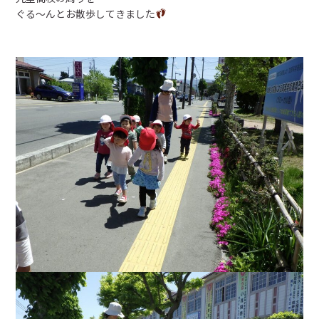
ぐる～んとお散歩してきました
預かり保育
給食
未就園児教室・幼稚園開放
入園のご案内
設定区分
利用時間
定員
経費