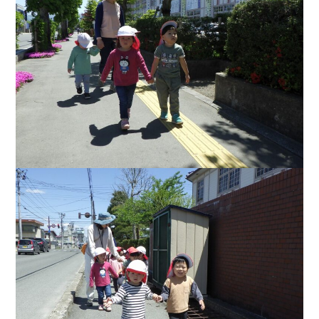
入園の流れ
トピックス
お知らせ
くのり日記
園の概要
概要
アクセス
お問い合わせ
0238-23-9261