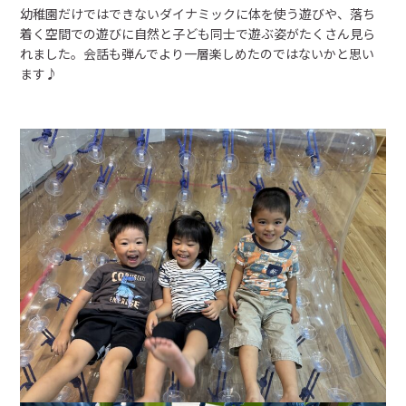
入園の流れ
幼稚園だけではできないダイナミックに体を使う遊びや、落ち
着く空間での遊びに自然と子ども同士で遊ぶ姿がたくさん見ら
れました。会話も弾んでより一層楽しめたのではないかと思い
トピックス
ます♪
お知らせ
くのり日記
園の概要
概要
アクセス
お問い合わせ
0238-23-9261