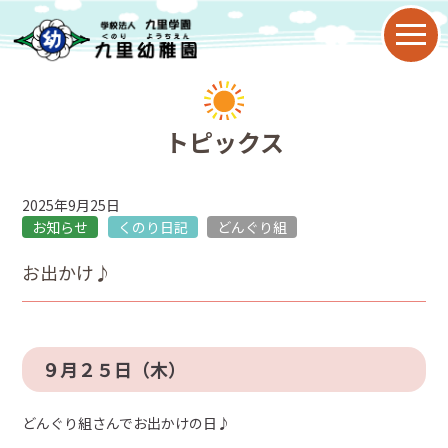
園について
トピックス
教育目標
2025年9月25日
九里幼稚園の特色
お知らせ
くのり日記
どんぐり組
お出かけ♪
園の歴史
年間行事
９月２５日（木）
子育て支援
どんぐり組さんでお出かけの日♪
2歳児保育