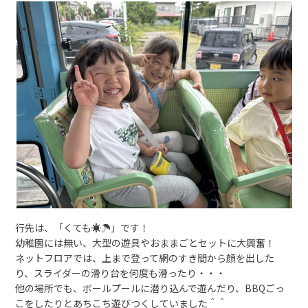
預かり保育
給食
未就園児教室・幼稚園開放
入園のご案内
設定区分
利用時間
行先は、「くても☀☂」です！
定員
幼稚園には無い、大型の遊具やおままごとセットに大興奮！
ネットフロアでは、上まで登って網のすき間から顔を出した
り、スライダーの滑り台を何度も滑ったり・・・
経費
他の場所でも、ボールプールに潜り込んで遊んだり、BBQごっ
こをしたりとあちこち遊びつくしていました＾＾