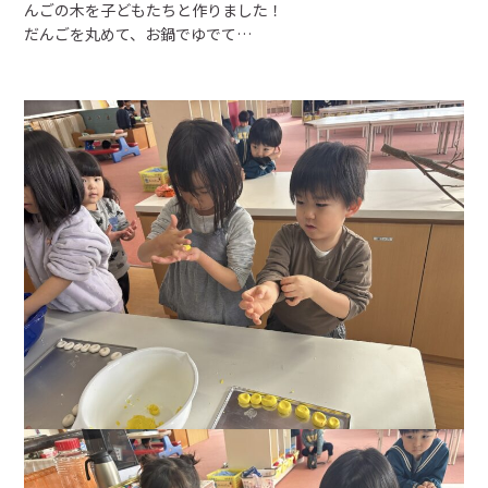
んごの木を子どもたちと作りました！
だんごを丸めて、お鍋でゆでて…
預かり保育
給食
未就園児教室・幼稚園開放
入園のご案内
設定区分
利用時間
定員
経費