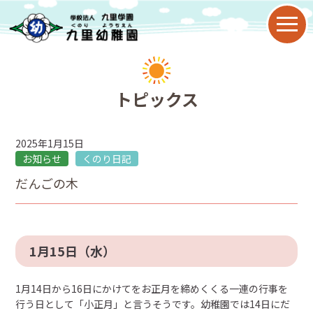
園について
トピックス
教育目標
2025年1月15日
九里幼稚園の特色
お知らせ
くのり日記
だんごの木
園の歴史
年間行事
1月15日（水）
子育て支援
1月14日から16日にかけてをお正月を締めくくる一連の行事を
2歳児保育
行う日として「小正月」と言うそうです。幼稚園では14日にだ