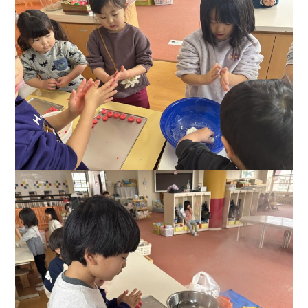
入園の流れ
トピックス
お知らせ
くのり日記
園の概要
概要
アクセス
お問い合わせ
0238-23-9261