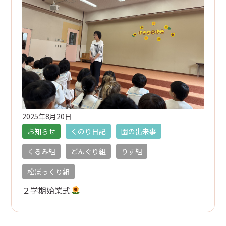
2025年8月20日
お知らせ
くのり日記
園の出来事
くるみ組
どんぐり組
りす組
松ぼっくり組
２学期始業式