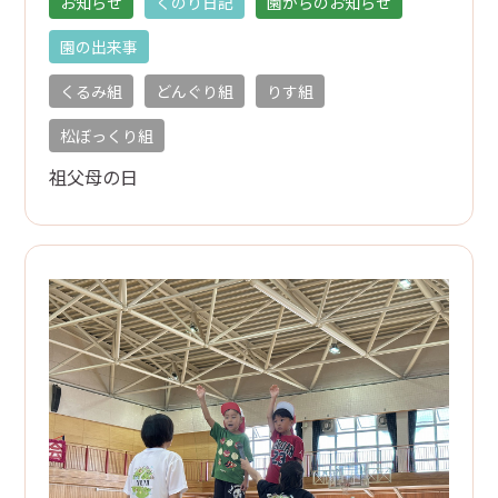
お知らせ
くのり日記
園からのお知らせ
園の出来事
くるみ組
どんぐり組
りす組
松ぼっくり組
祖父母の日