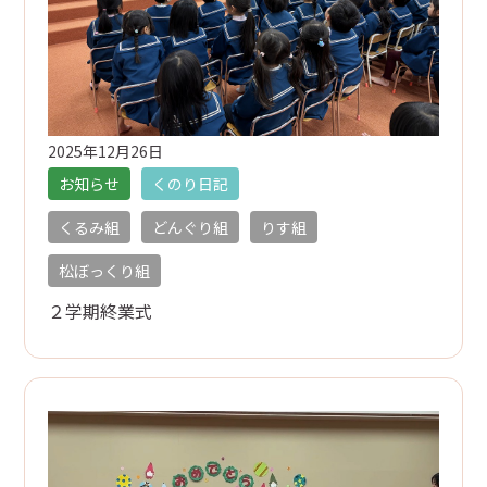
預かり保育
給食
2025年12月26日
未就園児教室・幼稚園開放
お知らせ
くのり日記
入園のご案内
くるみ組
どんぐり組
りす組
設定区分
松ぼっくり組
２学期終業式
利用時間
定員
経費