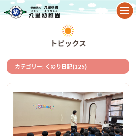
園について
トピックス
教育目標
カテゴリー:
くのり日記
(125)
九里幼稚園の特色
園の歴史
年間行事
子育て支援
2歳児保育