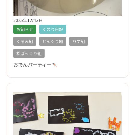
2025年12月3日
お知らせ
くのり日記
くるみ組
どんぐり組
りす組
松ぼっくり組
おでんパーティー