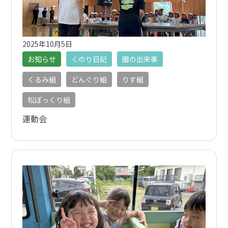
2025年10月5日
お知らせ
くのり日記
園の出来事
くるみ組
どんぐり組
りす組
松ぼっくり組
運動会