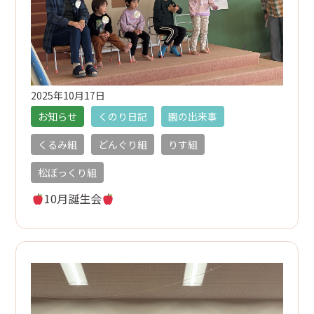
2025年10月17日
お知らせ
くのり日記
園の出来事
くるみ組
どんぐり組
りす組
松ぼっくり組
10月誕生会