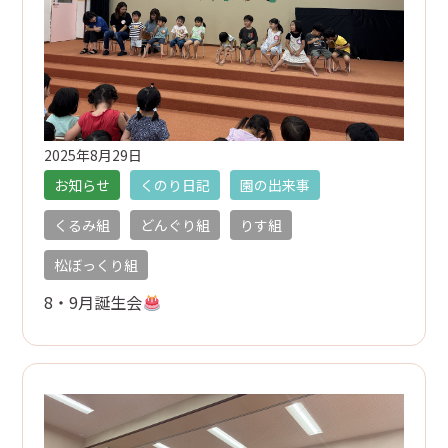
2025年8月29日
お知らせ
くのり日記
園の出来事
くるみ組
どんぐり組
りす組
松ぼっくり組
8・9月誕生会