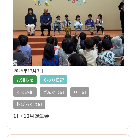
入園の流れ
トピックス
お知らせ
くのり日記
園の概要
2025年12月3日
お知らせ
くのり日記
概要
くるみ組
どんぐり組
りす組
アクセス
松ぼっくり組
11・12月誕生会
お問い合わせ
0238-23-9261